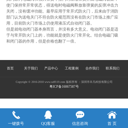
使门保持常开常状态，得送电时电磁阀释放靠弹簧的反弹冲击力
关闭，没有缓冲功能。最早应用于常开式防火门，后来由于消防
部门认为送电关门不符合防火规范而没有在防火门市场上推广应
用，目前防火门市场上仍使用液压式自动闭门器。
但是就电动闭门器本身而言，并没有多大意义。电动闭门器是适
于与常开防火门上的，功能就是使防火门常开化。结合电磁门吸
和闭门器的作用，但是价格也翻了一倍。
首页
关于我们
产品中心
工程案例
合作我们
联系我们
Copyright © 2016-2018 www.szff119.com 版权所有 ：深圳市丰凡科技有限公司
粤ICP备16067587号
一键拨号
QQ客服
信息咨询
首 页